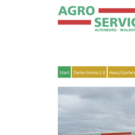
Start
Tante Emma 2.0
Haus/Garte