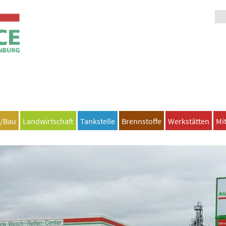
n/Bau
Landwirtschaft
Tankstelle
Brennstoffe
Werkstätten
Mi