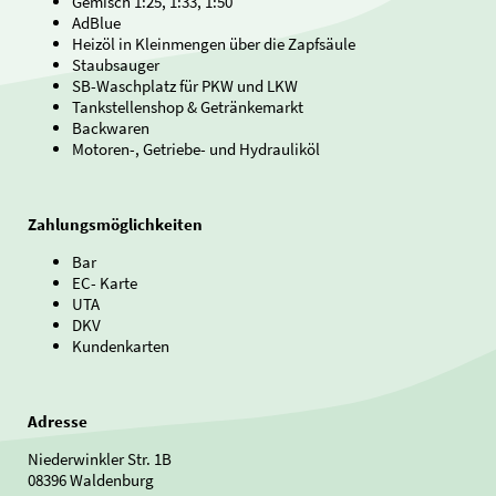
Gemisch 1:25, 1:33, 1:50
AdBlue
Heizöl in Kleinmengen über die Zapfsäule
Staubsauger
SB-Waschplatz für PKW und LKW
Tankstellenshop & Getränkemarkt
Backwaren
Motoren-, Getriebe- und Hydrauliköl
Zahlungsmöglichkeiten
Bar
EC- Karte
UTA
DKV
Kundenkarten
Adresse
Niederwinkler Str. 1B
08396 Waldenburg