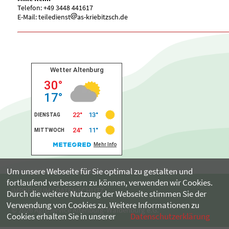
Telefon: +49 3448 441617
E-Mail: teiledienst
as-kriebitzsch.de
Um unsere Webseite für Sie optimal zu gestalten und
fortlaufend verbessern zu können, verwenden wir Cookies.
IMPRESSUM
|
DATENSCHUTZ
Durch die weitere Nutzung der Webseite stimmen Sie der
Verwendung von Cookies zu. Weitere Informationen zu
© 2026 Agroservice Altenburg-Waldenburg e.G.
Cookies erhalten Sie in unserer
Datenschutzerklärung